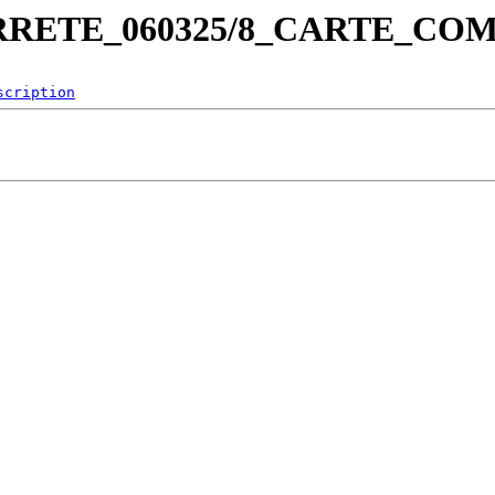
T_ARRETE_060325/8_CARTE_
scription